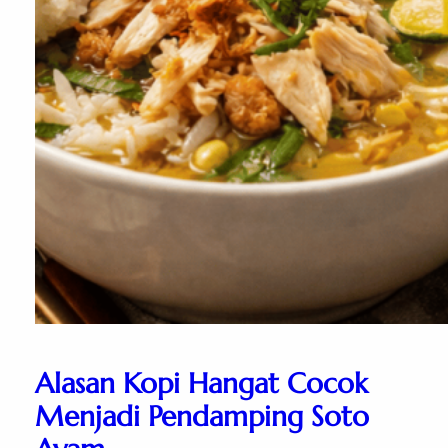
Alasan Kopi Hangat Cocok
Menjadi Pendamping Soto