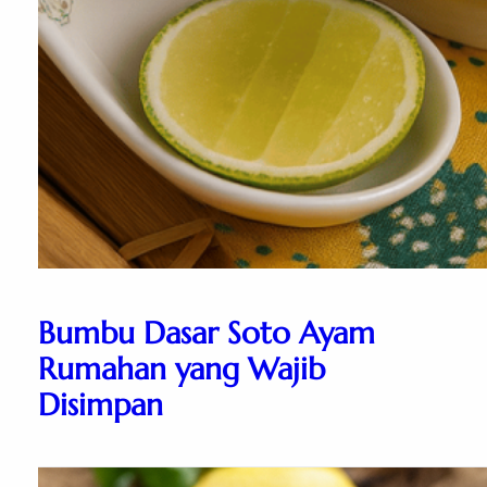
Bumbu Dasar Soto Ayam
Rumahan yang Wajib
Disimpan