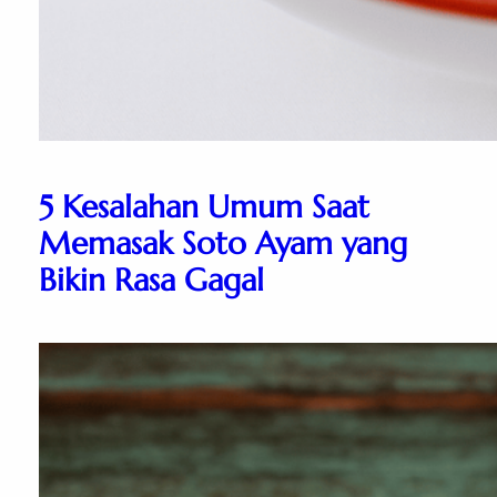
5 Kesalahan Umum Saat
Memasak Soto Ayam yang
Bikin Rasa Gagal