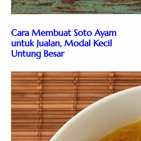
Cara Membuat Soto Ayam
untuk Jualan, Modal Kecil
Untung Besar