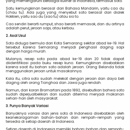
yang memengaruhi berbagai kuliner di Indonesia, termasuk soto.
Satu kemungkinan berasal dari Bahasa Mandarin, yaitu cao du
(chau tu). Ada juga yang menyebut soto berasal dari dialek
Hokkien, yaitu sao du (sao tu) atau sio to.
Cao sendiri berarti rumput, shao berarti memasak, dan du artinya
adalah perut, jeroan sapi, atau kerbau.
2. Asal Usul
Soto diduga bermula dari Kota Semarang sekitar abad ke-19. Hal
tersebut karena Semarang menjadi penghasil daging sapi
dengan harga murah.
Mulanya, resep soto pada abad ke-19 dan 20 tidak dapat
diidentifikasi pada buku resep kuno. Kemungkinan disebabkan
karena saat itu bahan soto adalah jeroan. Orang Belanda tidak
menggunakan jeroan untuk masakannya.
Kala itu, citra soto sudah melekat dengan jeroan dan daya beli
daging oleh orang Tionghoa dan Jawa juga rendah.
Namun, dari koran Bromartani pada 1892, disebutkan bahwa soto
sudah diperjualbelikan dan sudah diterima menjadi makanan
sehari-hari oleh masyarakat.
3. Punya Banyak Variasi
Banyaknya variasi dan jenis soto di Indonesia disebabkan oleh
keanekaragaman bahan-bahan dan rempah-rempah yang
tersedia di setiap daerah di Indonesia.
Setiap daerah di Indonesia memiliki bahan-bahan dan rempah-