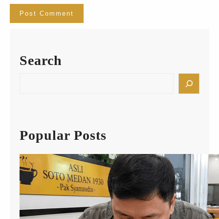
Search
S
e
a
r
c
h
Popular Posts