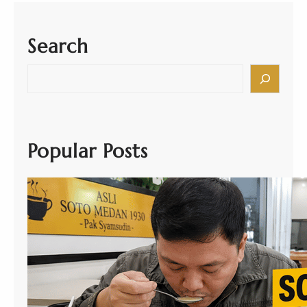
r
a
M
e
Search
m
b
u
S
a
e
a
t
r
S
c
a
h
m
b
a
Popular Posts
l
S
o
t
o
A
y
a
m
y
a
n
g
P