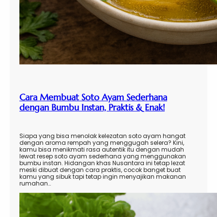
Cara Membuat Soto Ayam Sederhana
dengan Bumbu Instan, Praktis & Enak!
Siapa yang bisa menolak kelezatan soto ayam hangat
dengan aroma rempah yang menggugah selera? Kini,
kamu bisa menikmati rasa autentik itu dengan mudah
lewat resep soto ayam sederhana yang menggunakan
bumbu instan. Hidangan khas Nusantara ini tetap lezat
meski dibuat dengan cara praktis, cocok banget buat
kamu yang sibuk tapi tetap ingin menyajikan makanan
rumahan…