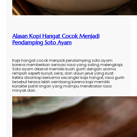
Alasan Kopi Hangat Cocok Menjadi
Pendamping Soto Ayam
Kopi hangat cocok menjadi pendamping soto ayam
karena memberikan sensasi rasa yang saling melengkapi.
Soto ayam dikenal memiliki kuah gurih dengan aroma
rempah seperti kunyit, serai, dan daun jeruk yang kuat.
Ketika disantap bersama secangkir kopi hangat, rasa gurih
tersebut terasa lebih seimbang karena kopi memiliki
karakter pahit ringan yang mampu menetralisir rasa
minyak dari…