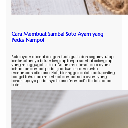
Cara Membuat Sambal Soto Ayam yang
Pedas Nampol
Soto ayam dikenal dengan kuah gurih dan segarnya, tapi
kenikmatannya belum lengkap tanpa sambal pelengkap
yang menggugah selera. Dalam menikmati soto ayam,
kehadiran sambal pedas jadi kunci utama untuk
menambah cita rasa. Nah, biar nggak salah racik, penting
banget tahu cara membuat sambal soto ayam yang
benar supaya pedasnya terasa “nampol” di lidah tanpa
bikin…