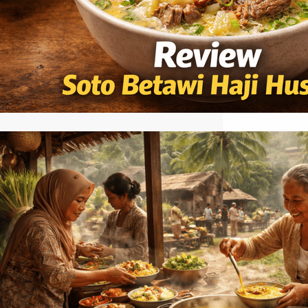
sebagai salah satu tempat legendaris
yang menyajikan soto Betawi dengan
rasa yang khas dan konsisten. Baca
Juga: Asal Usul Soto Medan yang Kaya
Rempah…
Asal Usul Soto Medan yang Kaya
Rempah dan Menggugah Selera
Asal usul soto medan khas tidak bisa
dilepaskan dari pengaruh budaya Melayu
yang berkembang di Sumatera Utara.
Hidangan ini dikenal dengan kuah
santan yang kaya rempah, berbeda dari
jenis soto lainnya di Indonesia. Perpaduan
bumbu seperti serai, kunyit, dan daun jeruk
menciptakan aroma yang khas serta
rasa yang gurih dan hangat di lidah. Yuk
simak…