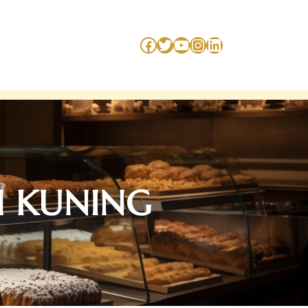
Facebook
Twitter
YouTube
Instagram
LinkedIn
H KUNING