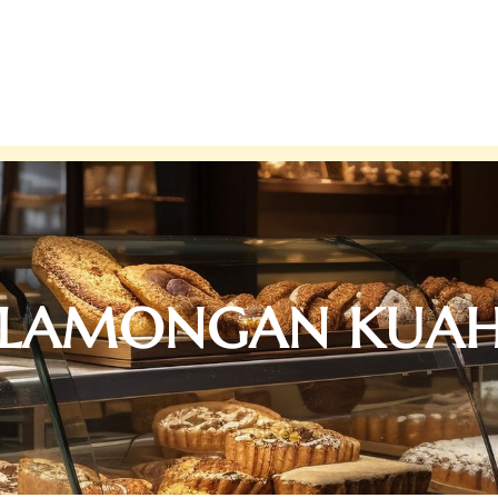
O LAMONGAN KUA