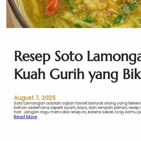
A
y
a
m
L
a
m
o
n
g
Resep Soto Lamongan
a
n
A
Kuah Gurih yang Bik
s
l
i
T
a
n
August 7, 2025
p
Soto Lamongan adalah sajian favorit banyak orang yang terke
a
bahan sederhana seperti ayam, koya, dan rempah pilihan, rese
M
hari. Jangan ragu mencoba resep ini, karena sekali cicip, kamu p
S
:
Read More
G
R
,
e
G
s
u
e
r