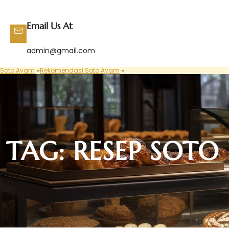
Skip
to
content
Email Us At
admin@gmail.com
Soto Ayam
Rekomendasi Soto Ayam
TAG:
RESEP SOT