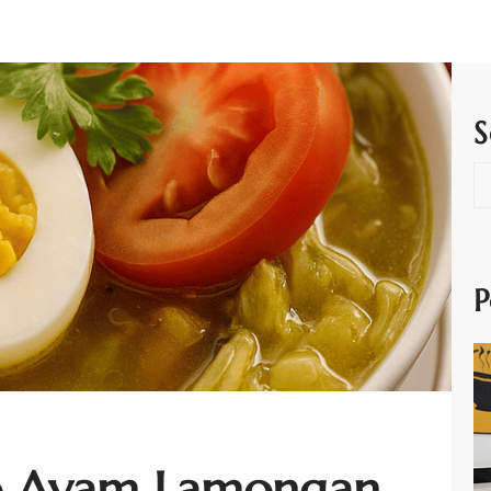
S
S
e
a
r
c
h
P
o Ayam Lamongan