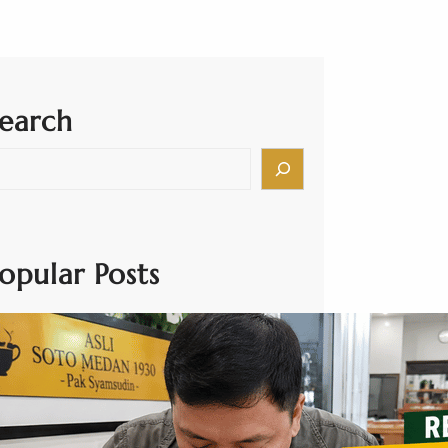
earch
opular Posts
Review Soto Medan Pak
Syamsudin yang Bikin Ingin Balik
Review soto Medan Pak Syamsudin terasa
menarik sejak suapan pertama karena