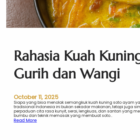
y
a
m
R
u
m
a
h
a
n
Rahasia Kuah Kunin
y
a
n
Gurih dan Wangi
g
W
a
j
i
b
October 11, 2025
D
Siapa yang bisa menolak semangkuk kuah kuning soto ayam 
i
tradisional Indonesia ini bukan sekadar makanan, tetapi juga
s
perpaduan cita rasa kunyit, serai, lengkuas, dan santan yang 
i
bumbu dan teknik memasak yang membuat soto…
m
:
Read More
p
R
a
a
n
h