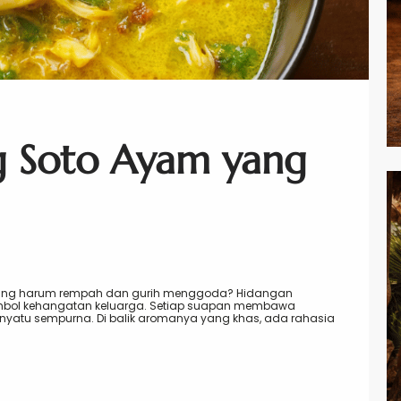
g Soto Ayam yang
yang harum rempah dan gurih menggoda? Hidangan
 simbol kehangatan keluarga. Setiap suapan membawa
menyatu sempurna. Di balik aromanya yang khas, ada rahasia