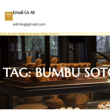
Skip
to
content
Email Us At
admin@gmail.com
Soto Ayam
Rekomendasi Soto Ayam
TAG:
BUMBU SOT