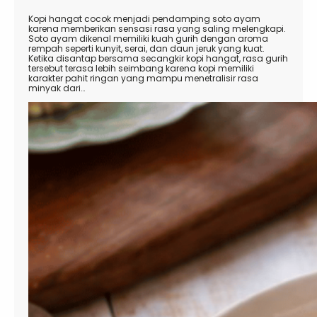
Kopi hangat cocok menjadi pendamping soto ayam
karena memberikan sensasi rasa yang saling melengkapi.
Soto ayam dikenal memiliki kuah gurih dengan aroma
rempah seperti kunyit, serai, dan daun jeruk yang kuat.
Ketika disantap bersama secangkir kopi hangat, rasa gurih
tersebut terasa lebih seimbang karena kopi memiliki
karakter pahit ringan yang mampu menetralisir rasa
minyak dari…