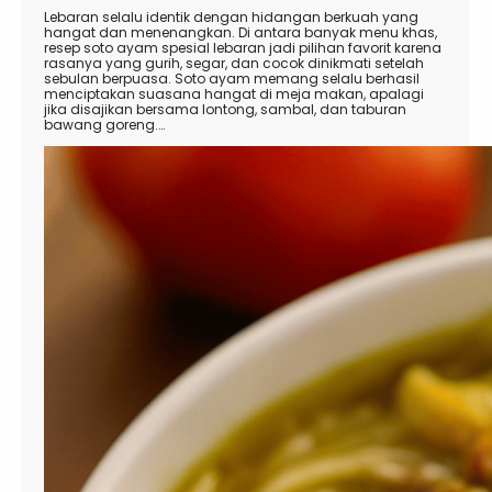
Lebaran selalu identik dengan hidangan berkuah yang
hangat dan menenangkan. Di antara banyak menu khas,
resep soto ayam spesial lebaran jadi pilihan favorit karena
rasanya yang gurih, segar, dan cocok dinikmati setelah
sebulan berpuasa. Soto ayam memang selalu berhasil
menciptakan suasana hangat di meja makan, apalagi
jika disajikan bersama lontong, sambal, dan taburan
bawang goreng.…