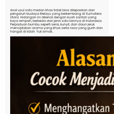
Asal usul soto medan khas tidak bisa dilepaskan dari
pengaruh budaya Melayu yang berkembang di Sumatera
Utara. Hidangan ini dikenal dengan kuah santan yang
kaya rempah, berbeda dari jenis soto lainnya di Indonesia.
Perpaduan bumbu seperti serai, kunyit, dan daun jeruk
menciptakan aroma yang khas serta rasa yang gurih dan
hangat di lidah. Yuk simak…