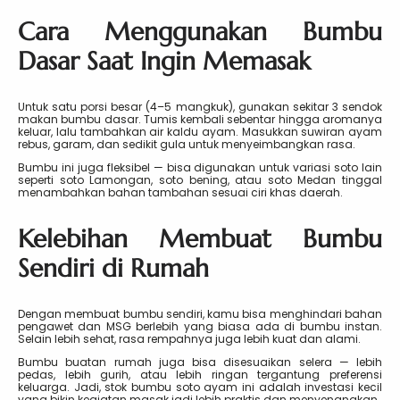
Cara Menggunakan Bumbu
Dasar Saat Ingin Memasak
Untuk satu porsi besar (4–5 mangkuk), gunakan sekitar 3 sendok
makan bumbu dasar. Tumis kembali sebentar hingga aromanya
keluar, lalu tambahkan air kaldu ayam. Masukkan suwiran ayam
rebus, garam, dan sedikit gula untuk menyeimbangkan rasa.
Bumbu ini juga fleksibel — bisa digunakan untuk variasi soto lain
seperti soto Lamongan, soto bening, atau soto Medan tinggal
menambahkan bahan tambahan sesuai ciri khas daerah.
Kelebihan Membuat Bumbu
Sendiri di Rumah
Dengan membuat bumbu sendiri, kamu bisa menghindari bahan
pengawet dan MSG berlebih yang biasa ada di bumbu instan.
Selain lebih sehat, rasa rempahnya juga lebih kuat dan alami.
Bumbu buatan rumah juga bisa disesuaikan selera — lebih
pedas, lebih gurih, atau lebih ringan tergantung preferensi
keluarga. Jadi, stok bumbu soto ayam ini adalah investasi kecil
yang bikin kegiatan masak jadi lebih praktis dan menyenangkan.