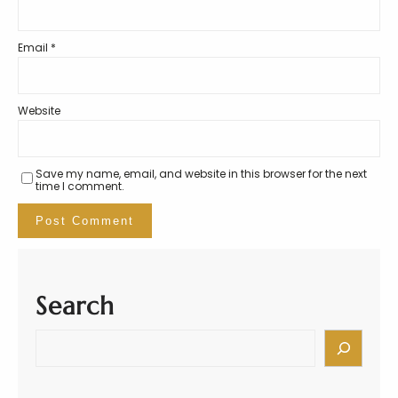
Email
*
Website
Save my name, email, and website in this browser for the next
time I comment.
Search
S
e
a
r
c
h