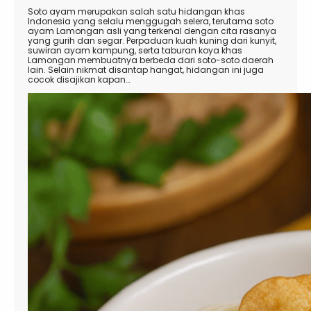
Soto ayam merupakan salah satu hidangan khas
Indonesia yang selalu menggugah selera, terutama soto
ayam Lamongan asli yang terkenal dengan cita rasanya
yang gurih dan segar. Perpaduan kuah kuning dari kunyit,
suwiran ayam kampung, serta taburan koya khas
Lamongan membuatnya berbeda dari soto-soto daerah
lain. Selain nikmat disantap hangat, hidangan ini juga
cocok disajikan kapan…