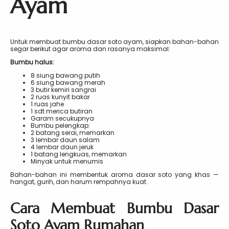
Ayam
Untuk membuat bumbu dasar soto ayam, siapkan bahan-bahan
segar berikut agar aroma dan rasanya maksimal:
Bumbu halus:
8 siung bawang putih
6 siung bawang merah
3 butir kemiri sangrai
2 ruas kunyit bakar
1 ruas jahe
1 sdt merica butiran
Garam secukupnya
Bumbu pelengkap:
2 batang serai, memarkan
3 lembar daun salam
4 lembar daun jeruk
1 batang lengkuas, memarkan
Minyak untuk menumis
Bahan-bahan ini membentuk aroma dasar soto yang khas —
hangat, gurih, dan harum rempahnya kuat.
Cara Membuat Bumbu Dasar
Soto Ayam Rumahan