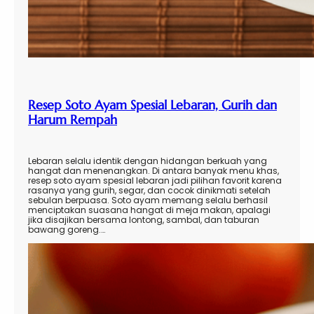
Resep Soto Ayam Spesial Lebaran, Gurih dan
Harum Rempah
Lebaran selalu identik dengan hidangan berkuah yang
hangat dan menenangkan. Di antara banyak menu khas,
resep soto ayam spesial lebaran jadi pilihan favorit karena
rasanya yang gurih, segar, dan cocok dinikmati setelah
sebulan berpuasa. Soto ayam memang selalu berhasil
menciptakan suasana hangat di meja makan, apalagi
jika disajikan bersama lontong, sambal, dan taburan
bawang goreng.…