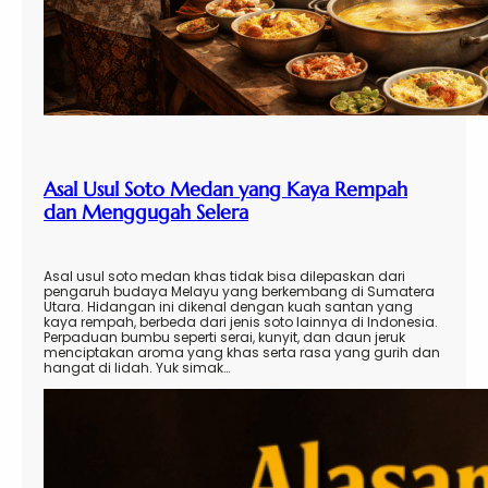
Asal Usul Soto Medan yang Kaya Rempah
dan Menggugah Selera
Asal usul soto medan khas tidak bisa dilepaskan dari
pengaruh budaya Melayu yang berkembang di Sumatera
Utara. Hidangan ini dikenal dengan kuah santan yang
kaya rempah, berbeda dari jenis soto lainnya di Indonesia.
Perpaduan bumbu seperti serai, kunyit, dan daun jeruk
menciptakan aroma yang khas serta rasa yang gurih dan
hangat di lidah. Yuk simak…