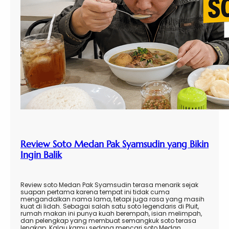
s
i
a
,
M
a
n
a
y
a
n
g
J
a
d
i
F
Review Soto Medan Pak Syamsudin yang Bikin
a
Ingin Balik
v
o
r
i
Review soto Medan Pak Syamsudin terasa menarik sejak
t
suapan pertama karena tempat ini tidak cuma
m
mengandalkan nama lama, tetapi juga rasa yang masih
u
kuat di lidah. Sebagai salah satu soto legendaris di Pluit,
?
rumah makan ini punya kuah berempah, isian melimpah,
dan pelengkap yang membuat semangkuk soto terasa
lengkap. Kalau kamu sedang mencari soto Medan…