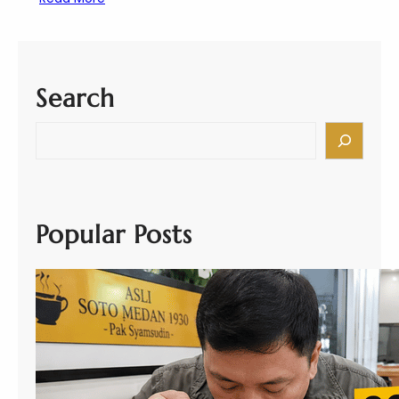
5
J
e
n
i
s
Search
S
o
t
S
o
e
a
T
r
e
c
r
h
p
o
p
Popular Posts
u
l
e
r
d
i
I
n
d
o
n
e