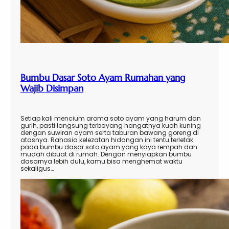
Bumbu Dasar Soto Ayam Rumahan yang
Wajib Disimpan
Setiap kali mencium aroma soto ayam yang harum dan
gurih, pasti langsung terbayang hangatnya kuah kuning
dengan suwiran ayam serta taburan bawang goreng di
atasnya. Rahasia kelezatan hidangan ini tentu terletak
pada bumbu dasar soto ayam yang kaya rempah dan
mudah dibuat di rumah. Dengan menyiapkan bumbu
dasarnya lebih dulu, kamu bisa menghemat waktu
sekaligus…