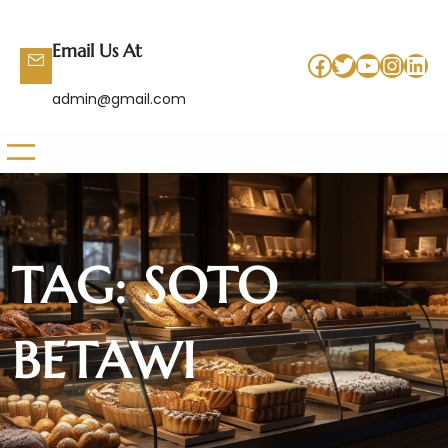
Skip
to
content
Email Us At
Facebook
Twitter
YouTub
Inst
Lin
admin@gmail.com
TAG:
SOTO
BETAWI