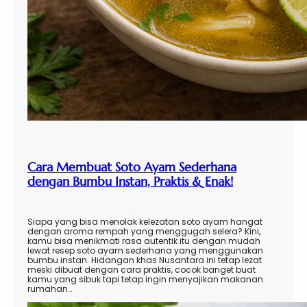
Cara Membuat Soto Ayam Sederhana
dengan Bumbu Instan, Praktis & Enak!
Siapa yang bisa menolak kelezatan soto ayam hangat
dengan aroma rempah yang menggugah selera? Kini,
kamu bisa menikmati rasa autentik itu dengan mudah
lewat resep soto ayam sederhana yang menggunakan
bumbu instan. Hidangan khas Nusantara ini tetap lezat
meski dibuat dengan cara praktis, cocok banget buat
kamu yang sibuk tapi tetap ingin menyajikan makanan
rumahan…