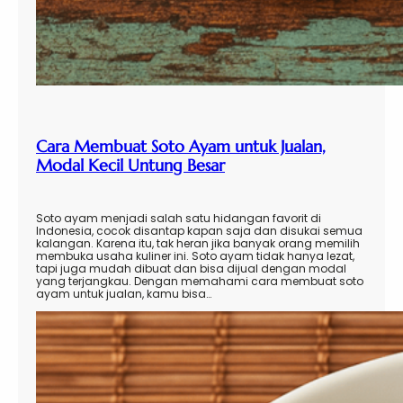
Cara Membuat Soto Ayam untuk Jualan,
Modal Kecil Untung Besar
Soto ayam menjadi salah satu hidangan favorit di
Indonesia, cocok disantap kapan saja dan disukai semua
kalangan. Karena itu, tak heran jika banyak orang memilih
membuka usaha kuliner ini. Soto ayam tidak hanya lezat,
tapi juga mudah dibuat dan bisa dijual dengan modal
yang terjangkau. Dengan memahami cara membuat soto
ayam untuk jualan, kamu bisa…