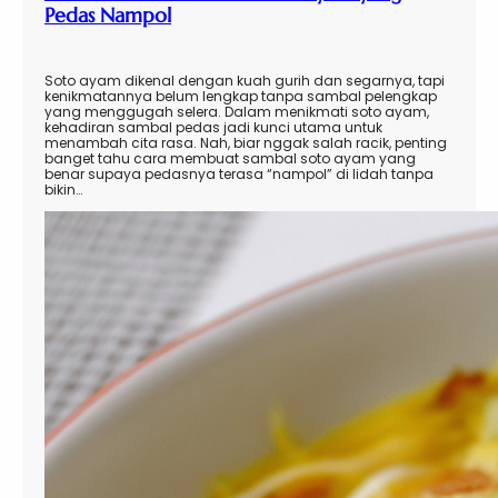
Pedas Nampol
Soto ayam dikenal dengan kuah gurih dan segarnya, tapi
kenikmatannya belum lengkap tanpa sambal pelengkap
yang menggugah selera. Dalam menikmati soto ayam,
kehadiran sambal pedas jadi kunci utama untuk
menambah cita rasa. Nah, biar nggak salah racik, penting
banget tahu cara membuat sambal soto ayam yang
benar supaya pedasnya terasa “nampol” di lidah tanpa
bikin…