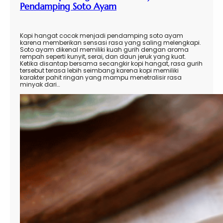
Pendamping Soto Ayam
Kopi hangat cocok menjadi pendamping soto ayam
karena memberikan sensasi rasa yang saling melengkapi.
Soto ayam dikenal memiliki kuah gurih dengan aroma
rempah seperti kunyit, serai, dan daun jeruk yang kuat.
Ketika disantap bersama secangkir kopi hangat, rasa gurih
tersebut terasa lebih seimbang karena kopi memiliki
karakter pahit ringan yang mampu menetralisir rasa
minyak dari…