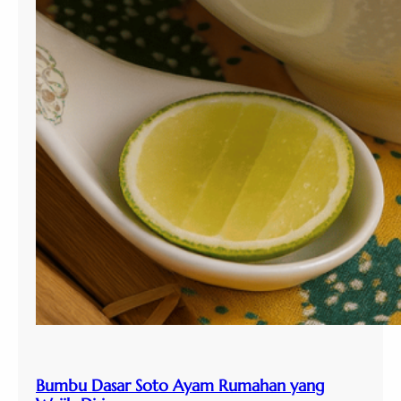
Bumbu Dasar Soto Ayam Rumahan yang