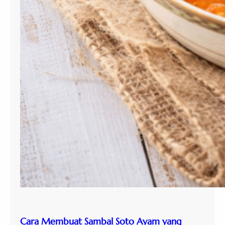
Cara Membuat Sambal Soto Ayam yang