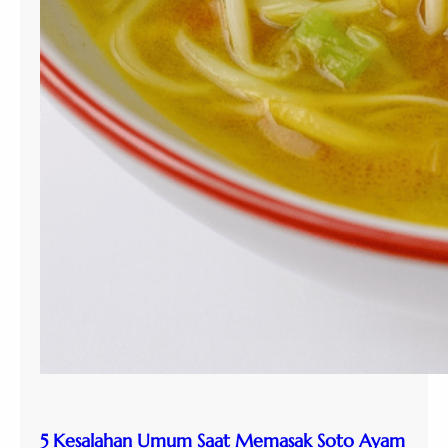
5 Kesalahan Umum Saat Memasak Soto Ayam