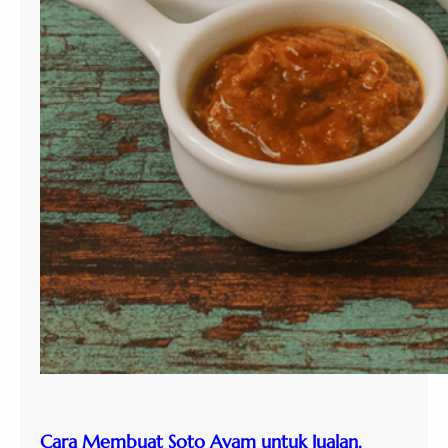
Cara Membuat Soto Ayam untuk Jualan,