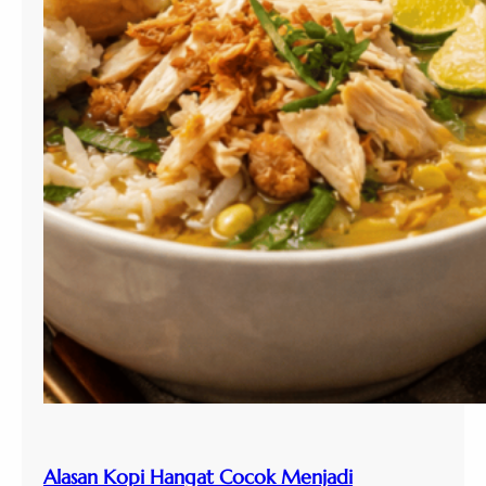
Alasan Kopi Hangat Cocok Menjadi