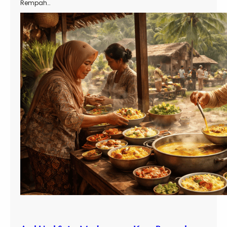
Rempah…