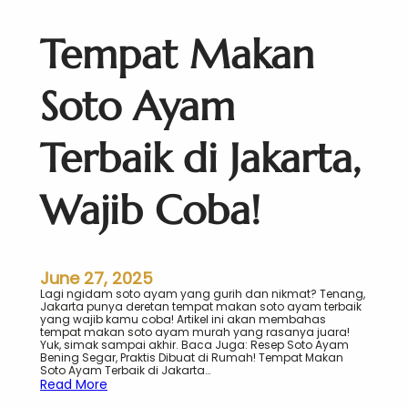
k
t
i
Tempat Makan
s
!
C
Soto Ayam
o
b
a
i
Terbaik di Jakarta,
n
S
e
Wajib Coba!
k
a
r
a
n
g
June 27, 2025
!
Lagi ngidam soto ayam yang gurih dan nikmat? Tenang,
Jakarta punya deretan tempat makan soto ayam terbaik
yang wajib kamu coba! Artikel ini akan membahas
tempat makan soto ayam murah yang rasanya juara!
Yuk, simak sampai akhir. Baca Juga: Resep Soto Ayam
Bening Segar, Praktis Dibuat di Rumah! Tempat Makan
Soto Ayam Terbaik di Jakarta…
:
Read More
T