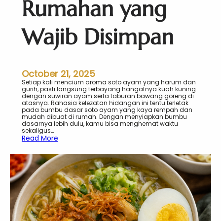
Rumahan yang
h
d
a
Wajib Disimpan
n
H
a
r
u
m
October 21, 2025
R
Setiap kali mencium aroma soto ayam yang harum dan
e
gurih, pasti langsung terbayang hangatnya kuah kuning
m
dengan suwiran ayam serta taburan bawang goreng di
p
atasnya. Rahasia kelezatan hidangan ini tentu terletak
a
pada bumbu dasar soto ayam yang kaya rempah dan
h
mudah dibuat di rumah. Dengan menyiapkan bumbu
dasarnya lebih dulu, kamu bisa menghemat waktu
sekaligus…
:
Read More
B
u
m
b
u
D
a
s
a
r