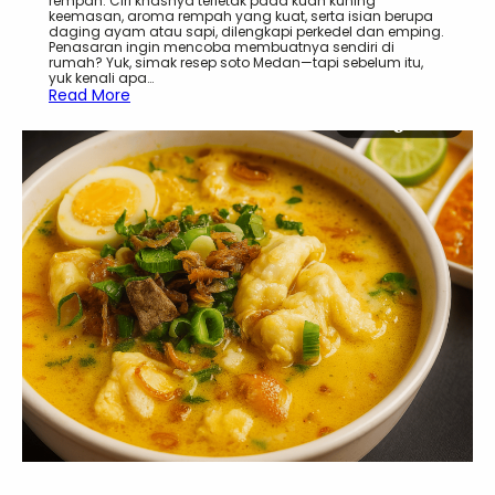
a
rempah. Ciri khasnya terletak pada kuah kuning
r
keemasan, aroma rempah yang kuat, serta isian berupa
daging ayam atau sapi, dilengkapi perkedel dan emping.
i
Penasaran ingin mencoba membuatnya sendiri di
s
rumah? Yuk, simak resep soto Medan—tapi sebelum itu,
K
yuk kenali apa…
h
:
Read More
a
R
s
e
J
s
a
e
w
p
a
S
T
o
e
t
n
o
g
A
a
y
h
a
m
M
e
d
a
n
,
P
r
a