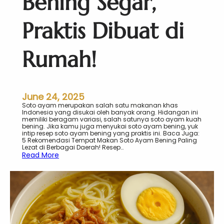
Bening Segar,
a
k
a
Praktis Dibuat di
r
t
a
Rumah!
,
W
a
j
i
b
June 24, 2025
C
Soto ayam merupakan salah satu makanan khas
o
Indonesia yang disukai oleh banyak orang. Hidangan ini
b
memiliki beragam variasi, salah satunya soto ayam kuah
a
bening. Jika kamu juga menyukai soto ayam bening, yuk
!
intip resep soto ayam bening yang praktis ini. Baca Juga:
5 Rekomendasi Tempat Makan Soto Ayam Bening Paling
Lezat di Berbagai Daerah! Resep…
:
Read More
R
e
s
e
p
S
o
t