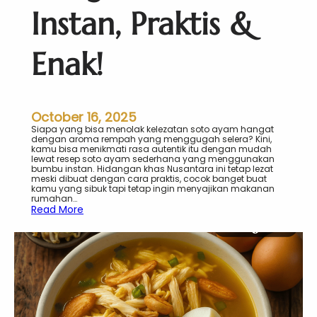
m
Instan, Praktis &
p
a
n
Enak!
October 16, 2025
Siapa yang bisa menolak kelezatan soto ayam hangat
dengan aroma rempah yang menggugah selera? Kini,
kamu bisa menikmati rasa autentik itu dengan mudah
lewat resep soto ayam sederhana yang menggunakan
bumbu instan. Hidangan khas Nusantara ini tetap lezat
meski dibuat dengan cara praktis, cocok banget buat
kamu yang sibuk tapi tetap ingin menyajikan makanan
rumahan…
:
Read More
C
a
r
a
M
e
m
b
u