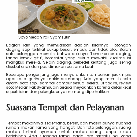
Soyo Medan Pak Syamsutin
Bagian lain yang memuaskan adalah isiannya. Potongan
daging sapi terlihat cukup besar, empuk, dan tidak alot. Salah
satu pelanggan menulis bahwa sotonya “bener-bener daging,
tanpa lemak gitu”, komentar yang cukup mewakili kualitas isi
mangkuk mereka. Selain daging, perkedel kentang juga sering
disebut enak dan pas dimakan bersama kuah.
Beberapa pengunjung juga menyarankan tambahan jeruk nipis
agar rasa gurihnya makin seimbang. Ada yang memilih soto
ayam, soto sapi, sampai campur sesuai selera. Di titik ini, review
soto Medan Pak Syamsudin terasa meyakinkan karena detail kecil
seperti isian dan pelengkapnya memang diperhatikan.
Suasana Tempat dan Pelayanan
Tempat makannya sederhana, bersih, dan masih punya nuansa
rumah makan lama yang hangat. Dari foto pelanggan, ruang
makan terlihat nyaman untuk makan siang tanpa kesan
berlebihan. Ada suasana ramai pada jam tertentu, hal yang