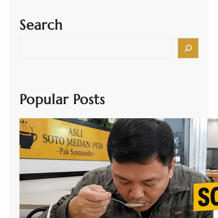
Search
S
e
a
r
c
h
Popular Posts