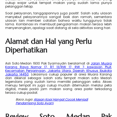
cukup wajar untuk tempat makan yang sudah lama punya
pelanggan tetap.
Soal pelayanan, tanggapannya juga positif. Salah satu ulasan
menyebut pelayanannya sangat baik dan ramah, sementara
ulasan lain memberi catatan bahwa waktu tunggunya tidak
lama. Kombinasi ini membuat pengalaman makan terasa lebih
menyenangkan, apalagi saat datang di sela aktivitas siang hari.
Alamat dan Hal yang Perlu
Diperhatikan
Asli Soto Medan 1930 Pak Syamsudin beralamat di
Jalan Muara
Karang Raya Nomor 17, RT 13/RW 17, RW 7, kawasan Pluit,
Kecamatan Penjaringan, Jakarta Utara, Daerah Khusus Ibukota
Jakarta 14450
. Lokasinya cukup populer di area Muara Karang
dan dikenal sebagai salah satu tempat makan soto Medan
legendaris yang sudah lama memiliki pelanggan setia. Akses
menuju tempat ini juga cukup mudah ditemukan melalui peta
digital, meski pada jam makan siang area parkir terkadang
terasa cukup padat.
Baca Juga:
Alasan Kopi Hangat Cocok Menjadi
Pendamping Soto Ayam
Review Soto Medan Pak