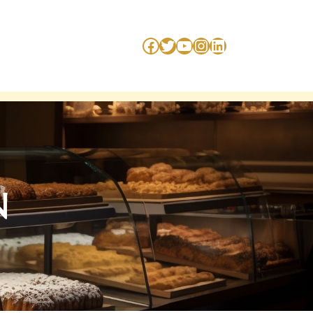
Facebook
Twitter
YouTube
Instagram
LinkedIn
N