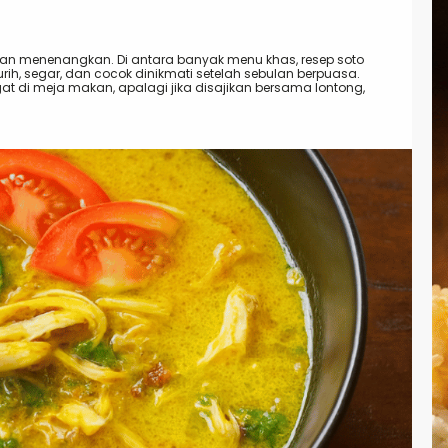
dan menenangkan. Di antara banyak menu khas, resep soto
urih, segar, dan cocok dinikmati setelah sebulan berpuasa.
 di meja makan, apalagi jika disajikan bersama lontong,