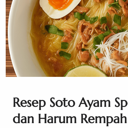
a
a
M
s
e
a
m
G
b
a
u
g
a
a
t
l
S
o
t
o
A
y
a
m
u
n
t
u
k
J
Resep Soto Ayam Spe
u
a
l
dan Harum Rempah
a
n
,