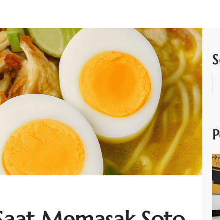
S
S
e
a
r
c
h
P
Saat Memasak Soto