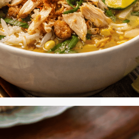
Cara Membuat Sambal Soto
Ayam yang Pedas Nampol