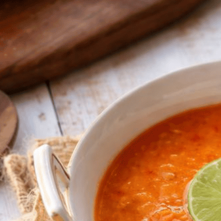
Soto ayam dikenal dengan kuah gurih
dan segarnya, tapi kenikmatannya belum
lengkap tanpa sambal pelengkap yang
menggugah selera. Dalam menikmati
soto ayam, kehadiran sambal pedas jadi
kunci utama untuk menambah cita rasa.
Nah, biar nggak salah racik, penting
banget tahu cara membuat sambal soto
ayam yang benar supaya pedasnya
terasa “nampol” di lidah tanpa bikin…