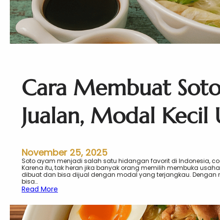
a
a
t
M
e
m
a
s
a
k
Cara Membuat Soto
S
o
t
Jualan, Modal Kecil
o
A
y
a
m
y
November 25, 2025
a
Soto ayam menjadi salah satu hidangan favorit di Indonesia, 
n
Karena itu, tak heran jika banyak orang memilih membuka usaha k
g
dibuat dan bisa dijual dengan modal yang terjangkau. Denga
B
bisa…
i
:
Read More
k
C
i
a
n
r
R