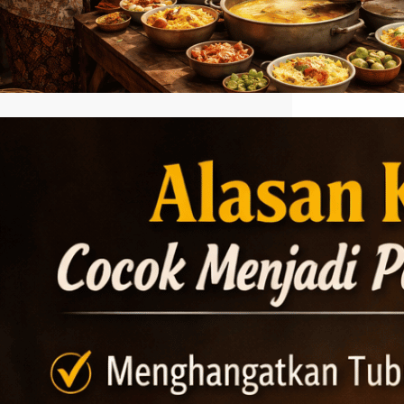
Alasan Kopi Hangat Cocok
Menjadi Pendamping Soto
Ayam
Kopi hangat cocok menjadi pendamping
soto ayam karena memberikan sensasi
rasa yang saling melengkapi. Soto ayam
dikenal memiliki kuah gurih dengan
aroma rempah seperti kunyit, serai, dan
daun jeruk yang kuat. Ketika disantap
bersama secangkir kopi hangat, rasa
gurih tersebut terasa lebih seimbang
karena kopi memiliki karakter pahit ringan
yang mampu menetralisir rasa minyak
dari…