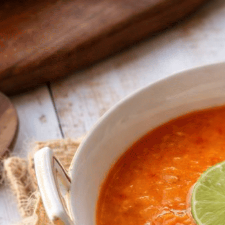
Soto ayam dikenal dengan kuah gurih
dan segarnya, tapi kenikmatannya belum
lengkap tanpa sambal pelengkap yang
menggugah selera. Dalam menikmati
soto ayam, kehadiran sambal pedas jadi
kunci utama untuk menambah cita rasa.
Nah, biar nggak salah racik, penting
banget tahu cara membuat sambal soto
ayam yang benar supaya pedasnya
terasa “nampol” di lidah tanpa bikin…