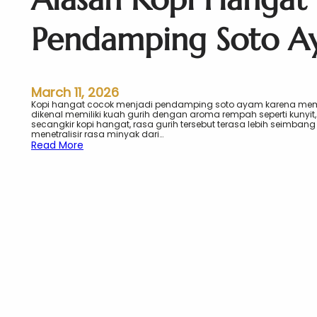
Pendamping Soto A
March 11, 2026
Kopi hangat cocok menjadi pendamping soto ayam karena memb
dikenal memiliki kuah gurih dengan aroma rempah seperti kunyit,
secangkir kopi hangat, rasa gurih tersebut terasa lebih seimban
menetralisir rasa minyak dari…
:
Read More
A
l
a
s
a
n
K
o
p
i
H
a
n
g
a