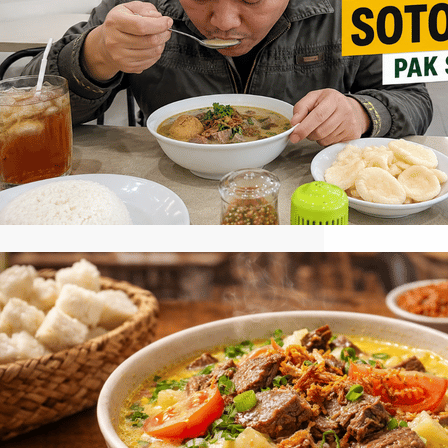
tempat ini tidak cuma mengandalkan
nama lama, tetapi juga rasa yang masih
kuat di lidah. Sebagai salah satu soto
legendaris di Pluit, rumah makan ini
punya kuah berempah, isian melimpah,
dan pelengkap yang membuat
semangkuk soto terasa lengkap. Kalau
kamu sedang mencari soto Medan…
Review Soto Betawi Haji Husein,
yang Lagi Viral Banget!
Review soto betawi haji husein menjadi
salah satu bahasan menarik bagi
pecinta kuliner khas Nusantara, terutama
bagi kamu yang ingin menikmati
hidangan berkuah dengan cita rasa
autentik. Soto Betawi Haji Husein dikenal