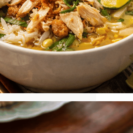
Cara Membuat Sambal Soto
Ayam yang Pedas Nampol