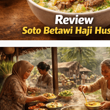
sebagai salah satu tempat legendaris
yang menyajikan soto Betawi dengan
rasa yang khas dan konsisten. Baca
Juga: Asal Usul Soto Medan yang Kaya
Rempah…
Asal Usul Soto Medan yang Kaya
Rempah dan Menggugah Selera
Asal usul soto medan khas tidak bisa
dilepaskan dari pengaruh budaya Melayu
yang berkembang di Sumatera Utara.
Hidangan ini dikenal dengan kuah
santan yang kaya rempah, berbeda dari
jenis soto lainnya di Indonesia. Perpaduan
bumbu seperti serai, kunyit, dan daun jeruk
menciptakan aroma yang khas serta
rasa yang gurih dan hangat di lidah. Yuk
simak…