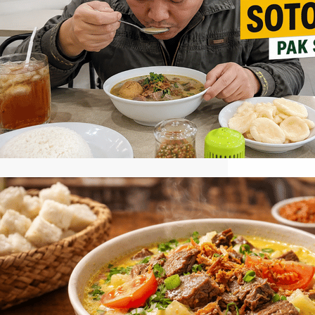
tempat ini tidak cuma mengandalkan
nama lama, tetapi juga rasa yang masih
kuat di lidah. Sebagai salah satu soto
legendaris di Pluit, rumah makan ini
punya kuah berempah, isian melimpah,
dan pelengkap yang membuat
semangkuk soto terasa lengkap. Kalau
kamu sedang mencari soto Medan…
Review Soto Betawi Haji Husein,
yang Lagi Viral Banget!
Review soto betawi haji husein menjadi
salah satu bahasan menarik bagi
pecinta kuliner khas Nusantara, terutama
bagi kamu yang ingin menikmati
hidangan berkuah dengan cita rasa
autentik. Soto Betawi Haji Husein dikenal