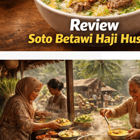
sebagai salah satu tempat legendaris
yang menyajikan soto Betawi dengan
rasa yang khas dan konsisten. Baca
Juga: Asal Usul Soto Medan yang Kaya
Rempah…
Asal Usul Soto Medan yang Kaya
Rempah dan Menggugah Selera
Asal usul soto medan khas tidak bisa
dilepaskan dari pengaruh budaya Melayu
yang berkembang di Sumatera Utara.
Hidangan ini dikenal dengan kuah
santan yang kaya rempah, berbeda dari
jenis soto lainnya di Indonesia. Perpaduan
bumbu seperti serai, kunyit, dan daun jeruk
menciptakan aroma yang khas serta
rasa yang gurih dan hangat di lidah. Yuk
simak…