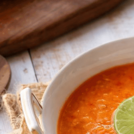
Soto ayam dikenal dengan kuah gurih
dan segarnya, tapi kenikmatannya belum
lengkap tanpa sambal pelengkap yang
menggugah selera. Dalam menikmati
soto ayam, kehadiran sambal pedas jadi
kunci utama untuk menambah cita rasa.
Nah, biar nggak salah racik, penting
banget tahu cara membuat sambal soto
ayam yang benar supaya pedasnya
terasa “nampol” di lidah tanpa bikin…