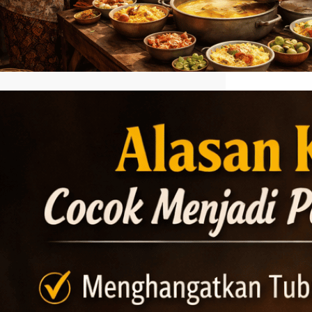
Alasan Kopi Hangat Cocok
Menjadi Pendamping Soto
Ayam
Kopi hangat cocok menjadi pendamping
soto ayam karena memberikan sensasi
rasa yang saling melengkapi. Soto ayam
dikenal memiliki kuah gurih dengan
aroma rempah seperti kunyit, serai, dan
daun jeruk yang kuat. Ketika disantap
bersama secangkir kopi hangat, rasa
gurih tersebut terasa lebih seimbang
karena kopi memiliki karakter pahit ringan
yang mampu menetralisir rasa minyak
dari…