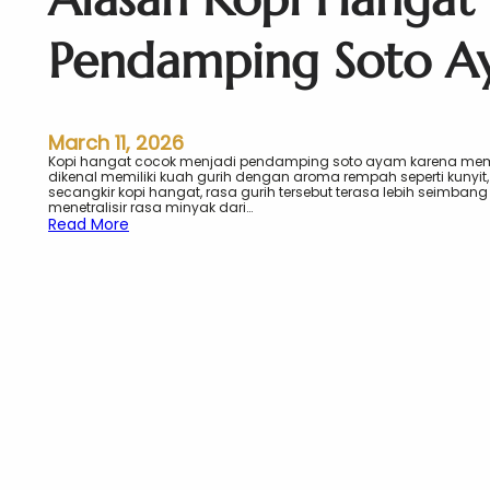
Pendamping Soto A
March 11, 2026
Kopi hangat cocok menjadi pendamping soto ayam karena memb
dikenal memiliki kuah gurih dengan aroma rempah seperti kunyit,
secangkir kopi hangat, rasa gurih tersebut terasa lebih seimban
menetralisir rasa minyak dari…
:
Read More
A
l
a
s
a
n
K
o
p
i
H
a
n
g
a