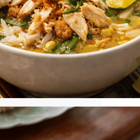
Cara Membuat Sambal Soto
Ayam yang Pedas Nampol