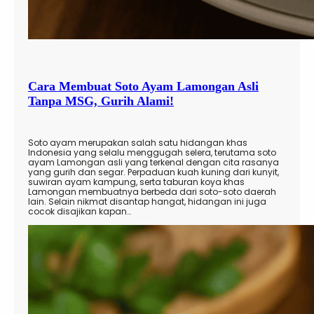
Cara Membuat Soto Ayam Lamongan Asli
Tanpa MSG, Gurih Alami!
Soto ayam merupakan salah satu hidangan khas
Indonesia yang selalu menggugah selera, terutama soto
ayam Lamongan asli yang terkenal dengan cita rasanya
yang gurih dan segar. Perpaduan kuah kuning dari kunyit,
suwiran ayam kampung, serta taburan koya khas
Lamongan membuatnya berbeda dari soto-soto daerah
lain. Selain nikmat disantap hangat, hidangan ini juga
cocok disajikan kapan…