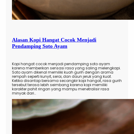
Alasan Kopi Hangat Cocok Menjadi
Pendamping Soto Ayam
Kopi hangat cocok menjadi pendamping soto ayam
karena memberikan sensasi rasa yang saling melengkapi.
Soto ayam dikenal memiliki kuah gurih dengan aroma
rempah seperti kunyit, serai, dan daun jeruk yang kuat.
Ketika disantap bersama secangkir kopi hangat, rasa gurih
tersebut terasa lebih seimbang karena kopi memiliki
karakter pahit ringan yang mampu menetralisir rasa
minyak dari…