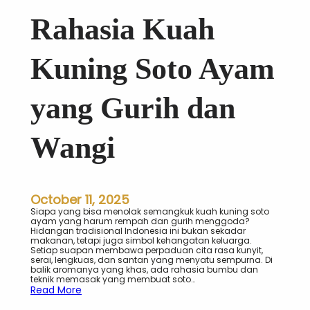
Rahasia Kuah
Kuning Soto Ayam
yang Gurih dan
Wangi
October 11, 2025
Siapa yang bisa menolak semangkuk kuah kuning soto
ayam yang harum rempah dan gurih menggoda?
Hidangan tradisional Indonesia ini bukan sekadar
makanan, tetapi juga simbol kehangatan keluarga.
Setiap suapan membawa perpaduan cita rasa kunyit,
serai, lengkuas, dan santan yang menyatu sempurna. Di
balik aromanya yang khas, ada rahasia bumbu dan
teknik memasak yang membuat soto…
:
Read More
R