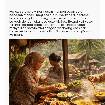
Review soto betawi haji husein menjadi salah satu
bahasan menarik bagi pecinta kuliner khas Nusantara,
terutama bagi kamu yang ingin menikmati hidangan
berkuah dengan cita rasa autentik. Soto Betawi Haji Husein
dikenal sebagai salah satu tempat legendaris yang
menyajikan soto Betawi dengan rasa yang khas dan
konsisten. Baca Juga: Asal Usul Soto Medan yang Kaya
Rempah…