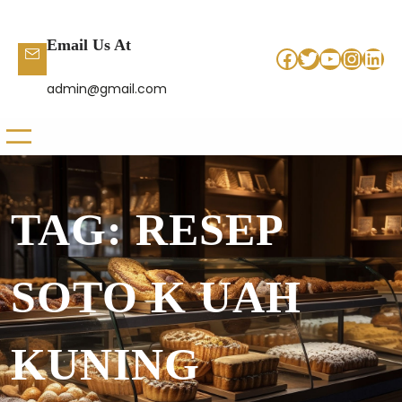
Skip
to
content
Email Us At
Facebook
Twitter
YouTub
Inst
Lin
admin@gmail.com
TAG:
RESEP
SOTO K UAH
KUNING