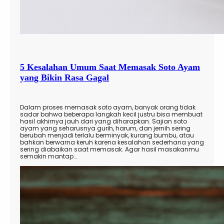
5 Kesalahan Umum Saat Memasak Soto Ayam
yang Bikin Rasa Gagal
Dalam proses memasak soto ayam, banyak orang tidak
sadar bahwa beberapa langkah kecil justru bisa membuat
hasil akhirnya jauh dari yang diharapkan. Sajian soto
ayam yang seharusnya gurih, harum, dan jernih sering
berubah menjadi terlalu berminyak, kurang bumbu, atau
bahkan berwarna keruh karena kesalahan sederhana yang
sering diabaikan saat memasak. Agar hasil masakanmu
semakin mantap…