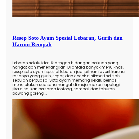
Resep Soto Ayam Spesial Lebaran, Gurih dan
Harum Rempah
Lebaran selalu identik dengan hidangan berkuah yang
hangat dan menenangkan. Di antara banyak menu khas,
resep soto ayam spesial lebaran jadi pilihan favorit karena
rasanya yang gurih, segar, dan cocok dinikmati setelah
sebulan berpuasa. Soto ayam memang selalu berhasil
menciptakan suasana hangat di meja makan, apalagi
jika disajikan bersama lontong, sambal, dan taburan
bawang goreng.…