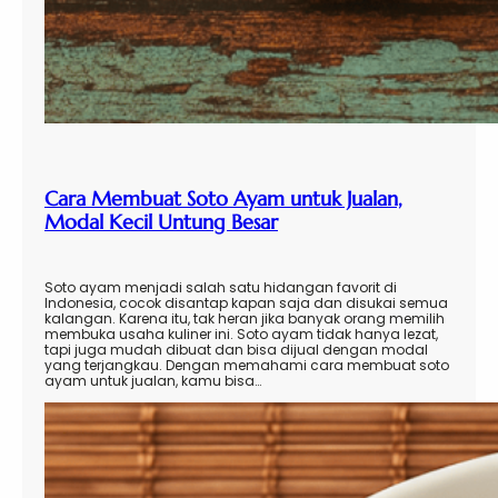
Cara Membuat Soto Ayam untuk Jualan,
Modal Kecil Untung Besar
Soto ayam menjadi salah satu hidangan favorit di
Indonesia, cocok disantap kapan saja dan disukai semua
kalangan. Karena itu, tak heran jika banyak orang memilih
membuka usaha kuliner ini. Soto ayam tidak hanya lezat,
tapi juga mudah dibuat dan bisa dijual dengan modal
yang terjangkau. Dengan memahami cara membuat soto
ayam untuk jualan, kamu bisa…