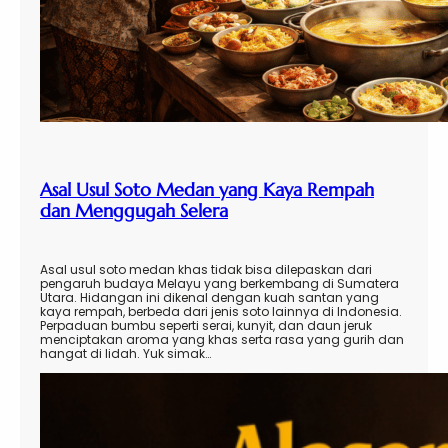
Asal Usul Soto Medan yang Kaya Rempah
dan Menggugah Selera
Asal usul soto medan khas tidak bisa dilepaskan dari
pengaruh budaya Melayu yang berkembang di Sumatera
Utara. Hidangan ini dikenal dengan kuah santan yang
kaya rempah, berbeda dari jenis soto lainnya di Indonesia.
Perpaduan bumbu seperti serai, kunyit, dan daun jeruk
menciptakan aroma yang khas serta rasa yang gurih dan
hangat di lidah. Yuk simak…