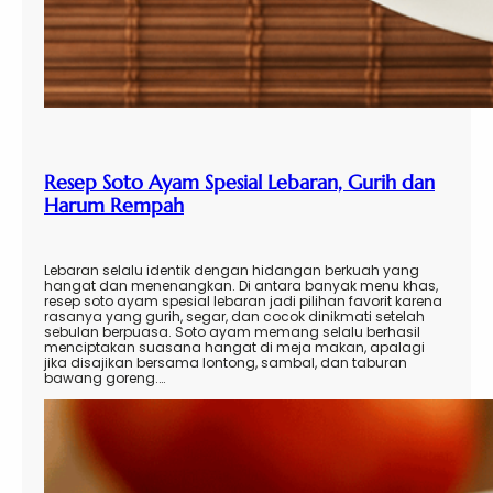
Resep Soto Ayam Spesial Lebaran, Gurih dan
Harum Rempah
Lebaran selalu identik dengan hidangan berkuah yang
hangat dan menenangkan. Di antara banyak menu khas,
resep soto ayam spesial lebaran jadi pilihan favorit karena
rasanya yang gurih, segar, dan cocok dinikmati setelah
sebulan berpuasa. Soto ayam memang selalu berhasil
menciptakan suasana hangat di meja makan, apalagi
jika disajikan bersama lontong, sambal, dan taburan
bawang goreng.…