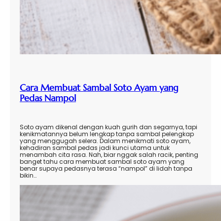
Cara Membuat Sambal Soto Ayam yang
Pedas Nampol
Soto ayam dikenal dengan kuah gurih dan segarnya, tapi
kenikmatannya belum lengkap tanpa sambal pelengkap
yang menggugah selera. Dalam menikmati soto ayam,
kehadiran sambal pedas jadi kunci utama untuk
menambah cita rasa. Nah, biar nggak salah racik, penting
banget tahu cara membuat sambal soto ayam yang
benar supaya pedasnya terasa “nampol” di lidah tanpa
bikin…