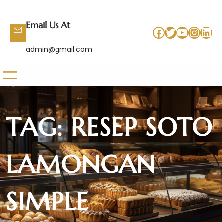
Skip
to
content
Email Us At
Facebook
Twitter
YouTub
Inst
Lin
admin@gmail.com
TAG:
RESEP SOTO
LAMONGAN
SIMPLE