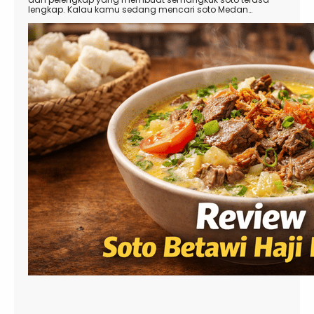
lengkap. Kalau kamu sedang mencari soto Medan…