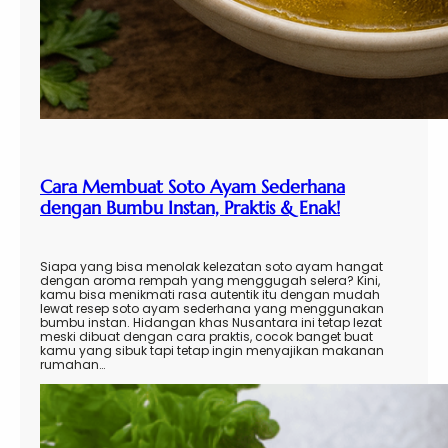
Cara Membuat Soto Ayam Sederhana
dengan Bumbu Instan, Praktis & Enak!
Siapa yang bisa menolak kelezatan soto ayam hangat
dengan aroma rempah yang menggugah selera? Kini,
kamu bisa menikmati rasa autentik itu dengan mudah
lewat resep soto ayam sederhana yang menggunakan
bumbu instan. Hidangan khas Nusantara ini tetap lezat
meski dibuat dengan cara praktis, cocok banget buat
kamu yang sibuk tapi tetap ingin menyajikan makanan
rumahan…