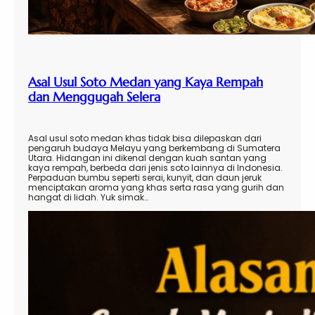
Asal Usul Soto Medan yang Kaya Rempah
dan Menggugah Selera
Asal usul soto medan khas tidak bisa dilepaskan dari
pengaruh budaya Melayu yang berkembang di Sumatera
Utara. Hidangan ini dikenal dengan kuah santan yang
kaya rempah, berbeda dari jenis soto lainnya di Indonesia.
Perpaduan bumbu seperti serai, kunyit, dan daun jeruk
menciptakan aroma yang khas serta rasa yang gurih dan
hangat di lidah. Yuk simak…