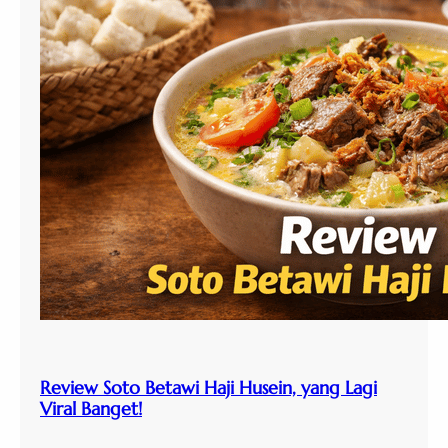
Review Soto Betawi Haji Husein, yang Lagi
Viral Banget!