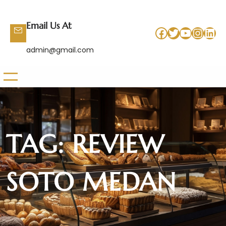
Skip
to
content
Email Us At
Facebook
Twitter
YouTub
Inst
Lin
admin@gmail.com
TAG:
REVIEW
SOTO MEDAN