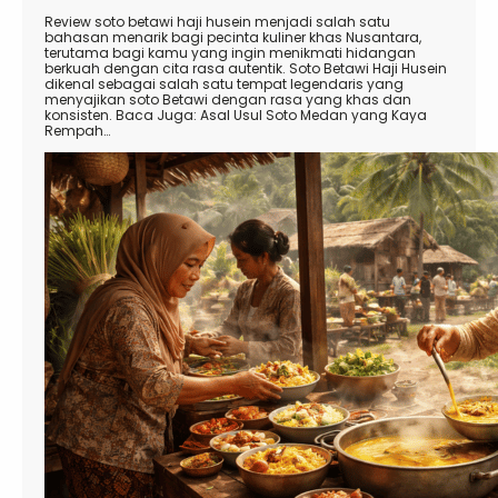
Review soto betawi haji husein menjadi salah satu
bahasan menarik bagi pecinta kuliner khas Nusantara,
terutama bagi kamu yang ingin menikmati hidangan
berkuah dengan cita rasa autentik. Soto Betawi Haji Husein
dikenal sebagai salah satu tempat legendaris yang
menyajikan soto Betawi dengan rasa yang khas dan
konsisten. Baca Juga: Asal Usul Soto Medan yang Kaya
Rempah…