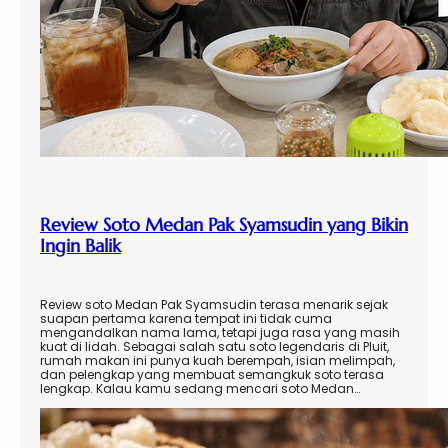
B
i
k
i
n
I
n
g
i
n
B
a
l
i
Review Soto Medan Pak Syamsudin yang Bikin
k
Ingin Balik
Review soto Medan Pak Syamsudin terasa menarik sejak
suapan pertama karena tempat ini tidak cuma
mengandalkan nama lama, tetapi juga rasa yang masih
kuat di lidah. Sebagai salah satu soto legendaris di Pluit,
rumah makan ini punya kuah berempah, isian melimpah,
dan pelengkap yang membuat semangkuk soto terasa
lengkap. Kalau kamu sedang mencari soto Medan…