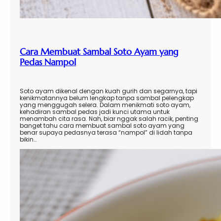
Cara Membuat Sambal Soto Ayam yang
Pedas Nampol
Soto ayam dikenal dengan kuah gurih dan segarnya, tapi
kenikmatannya belum lengkap tanpa sambal pelengkap
yang menggugah selera. Dalam menikmati soto ayam,
kehadiran sambal pedas jadi kunci utama untuk
menambah cita rasa. Nah, biar nggak salah racik, penting
banget tahu cara membuat sambal soto ayam yang
benar supaya pedasnya terasa “nampol” di lidah tanpa
bikin…