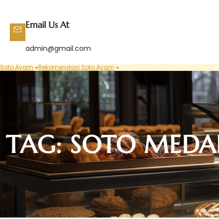
Skip
to
content
Email Us At
admin@gmail.com
Soto Ayam
Rekomendasi Soto Ayam
TAG:
SOTO MEDA