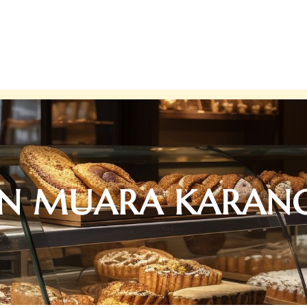
N MUARA KARAN