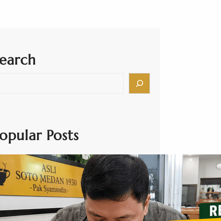
earch
opular Posts
Review Soto Medan Pak
Syamsudin yang Bikin Ingin Balik
Review soto Medan Pak Syamsudin terasa
menarik sejak suapan pertama karena