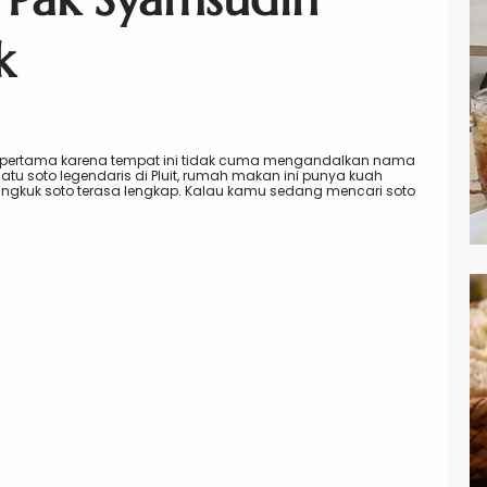
k
n pertama karena tempat ini tidak cuma mengandalkan nama
atu soto legendaris di Pluit, rumah makan ini punya kuah
gkuk soto terasa lengkap. Kalau kamu sedang mencari soto