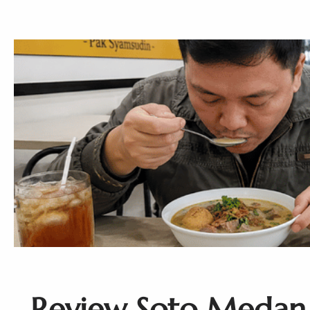
Review Soto Medan