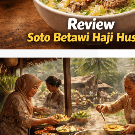
sebagai salah satu tempat legendaris
yang menyajikan soto Betawi dengan
rasa yang khas dan konsisten. Baca
Juga: Asal Usul Soto Medan yang Kaya
Rempah…
Asal Usul Soto Medan yang Kaya
Rempah dan Menggugah Selera
Asal usul soto medan khas tidak bisa
dilepaskan dari pengaruh budaya Melayu
yang berkembang di Sumatera Utara.
Hidangan ini dikenal dengan kuah
santan yang kaya rempah, berbeda dari
jenis soto lainnya di Indonesia. Perpaduan
bumbu seperti serai, kunyit, dan daun jeruk
menciptakan aroma yang khas serta
rasa yang gurih dan hangat di lidah. Yuk
simak…