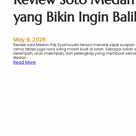
yang Bikin Ingin Bali
May 9, 2026
Review soto Medan Pak Syamsudin terasa menarik sejak suapa
lama, tetapi juga rasa yang masih kuat di lidah. Sebagai salah s
berempah, isian melimpah, dan pelengkap yang membuat seman
Medan…
:
Read More
R
e
v
i
e
w
S
o
t
o
M
e
d
a
n